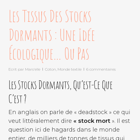
Les Tissus Des Stocks
Dormants : Une Idée
Écologique… Ou Pas
Ecrit par
Mars'elle
Coton
,
Monde textile
6 commentaires
Les Stocks Dormants, Qu’est-Ce Que
C’est ?
En anglais on parle de « deadstock » ce qui
veut littéralement dire
« stock mort
». Il est
question ici de hagards dans le monde
entier, de milliers de tonnes de tissus qui