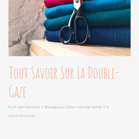
Tout Savoir Sur La Double-
Gaze
Ecrit par
Mars'elle
Biologique
,
Coton
,
Monde textile
9
commentaires