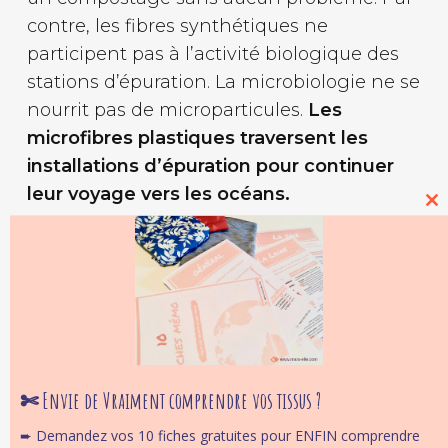
contre, les fibres synthétiques ne
participent pas à l’activité biologique des
stations d’épuration. La microbiologie ne se
nourrit pas de microparticules.
Les
microfibres plastiques traversent les
installations d’épuration pour continuer
leur voyage vers les océans.
Cl
thi
mo
Parce que
ces fibres d’origine textile sont
microscopiques,
elles ont été sous-
estimées, voir ignorées pendant des
décennies.
✄ Envie de Vraiment comprendre vos tissus ?
➨ Demandez vos 10 fiches gratuites pour ENFIN comprendre