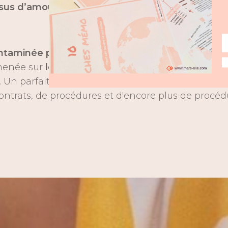
ssus d’amour
.
fi
ontaminée par un virus virulent
mais combien appr
n
menée sur
le chemin du plaisir de la création
, de 
on. Un parfait complément à ma vie professionnelle
contrats, de procédures et d'encore plus de procéd