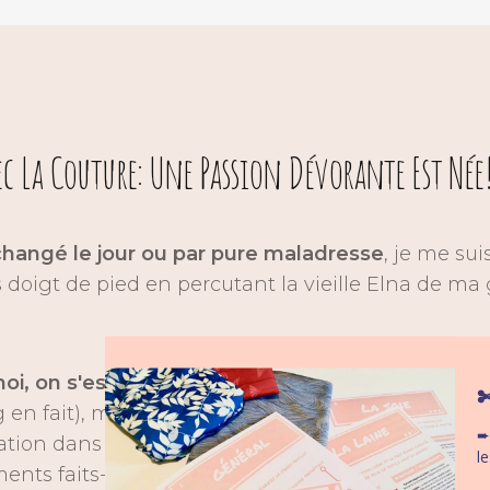
c La Couture: Une Passion Dévorante Est Née
angé le jour ou par pure maladresse
, je me su
s doigt de pied en percutant la vieille Elna de ma
oi, on s'est instantanément liées, et pas seule
✄
en fait), mais par la passion, la vraie. La passion 
➨
ation dans un magasin de tissu, qui vous fait rougi
l
ents faits-main. La passion qui vous fait
frissonn