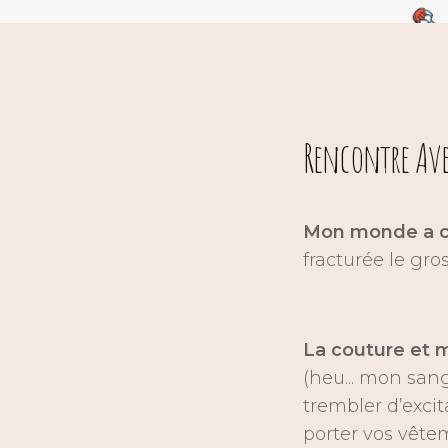
Rencontre Ave
Mon monde a ch
fracturée le gro
La couture et m
(heu... mon sang 
trembler d’excit
porter vos vêtem