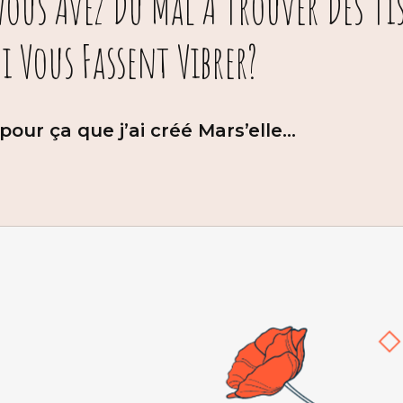
 Vous Avez Du Mal À Trouver Des Ti
i Vous Fassent Vibrer?
our ça que j’ai créé Mars’elle…