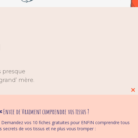
!
is presque
 grand’ mère.
Cl
thi
mo
ment par le sang
 Envie de Vraiment comprendre vos tissus ?
qui vous fait
 Demandez vos 10 fiches gratuites pour ENFIN comprendre tous
r de fierté de
es secrets de vos tissus et ne plus vous tromper :
er de plaisir en