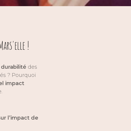
ars'elle !
durabilité
des
isés ? Pourquoi
el impact
.
sur l’impact de