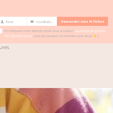
Demander mes 10 fiches
Rose
rose@abc.com
rst
Your
éciable. La
ame
email
En indiquant votre adresse email vous acceptez l
a politique de gestion
la conception et
des données perso
( pas de panique vos données sont sécur'
)
 alors remplie
ures.