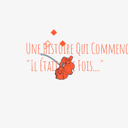
Une Histoire Qui Commenc
"Il Était Une Fois...."