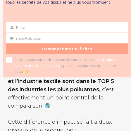
tous les secrets de vos tissus et ne plus vous tromper :
Rose
first
Les tissus bio de Mars-elle.com
name
rose@abc.com
Your
email
Demander mes 10 fiches
En indiquant votre adresse email vous acceptez l
a politique de
L’impact sur la planète
gestion des données perso
( pas de panique vos données sont
sécur'
)
Quand on sait que l’industrie de la mode
et l’industrie textile sont dans le TOP 5
des industries les plus polluantes,
c’est
effectivement un point central de la
comparaison.
Cette différence d’impact se fait à deux
niveaux de la production :