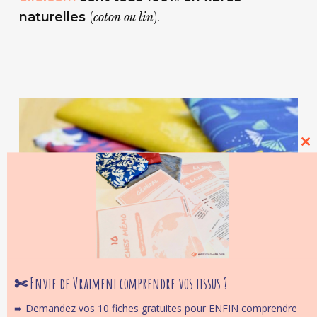
naturelles
(
).
coton ou lin
Cl
thi
mo
✄ Envie de Vraiment comprendre vos tissus ?
➨ Demandez vos 10 fiches gratuites pour ENFIN comprendre