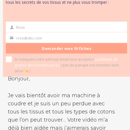
sourire, votre voix sont agréables . Pas
tous les secrets de vos tissus et ne plus vous tromper :
trop de parlote non plus , c’est bien, c’est
efficace ! Merci encore .
Rose
first
name
rose@abc.com
Your
email
Répondre
Demander mes 10 fiches
Ombeline Gourichon
En indiquant votre adresse email vous acceptez l
a politique de
novembre 21, 2020 à 9:38 pm
gestion des données perso
( pas de panique vos données sont
sécur'
)
Bonjour,
Je vais bientôt avoir ma machine à
coudre et je suis un peu perdue avec
tous les tissus et tous les types de cotons
que l’on peut trouver… Votre vidéo m’a
déjà bien aidée mais j’aimerais savoir