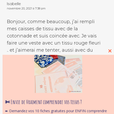
Isabelle
novembre 20, 2021 à 7:38 pm
Bonjour, comme beaucoup, j’ai rempli
mes caisses de tissu avec de la
cotonnade et suis coincée avec. Je vais
faire une veste avec un tissu rouge fleuri
.. et j’aimerai me tenter, aussi avec du
Cl
tissu plutôt d’ameublement , des
thi
mo
pantalons . J’en ai eu adolescente, ma
mère me disait toujours que je portais
des rideaux et je trouve ça fantastique ..
mais je dois trouver en effet un modèle
assez structuré pour ne pas me rater .
En tous cas, merci pour votre vidéo, elle
✄ Envie de Vraiment comprendre vos tissus ?
est vraiment à la portée de tous et votre
➨ Demandez vos 10 fiches gratuites pour ENFIN comprendre