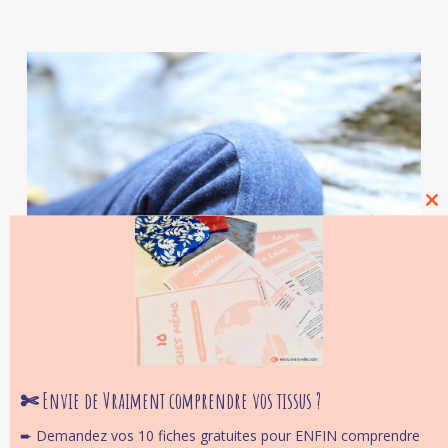
Cl
thi
mo
Couture rabattue sur jambe de
Jeans en Denim.
✄ Envie de Vraiment comprendre vos tissus ?
➨ Demandez vos 10 fiches gratuites pour ENFIN comprendre