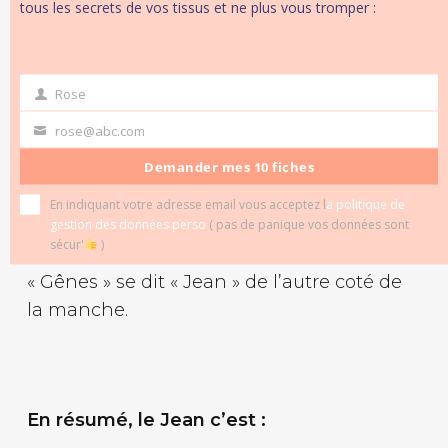
tous les secrets de vos tissus et ne plus vous tromper :
Le Jean était produit dans nombreux
pays d’Europe, mais
on pense que son
nom vient de la production à Gênes. En
Rose
first
effet, les anglais ont beaucoup importé ce
name
rose@abc.com
Your
sergé spécifique de Gênes qui les
email
Demander mes 10 fiches
produisaient pour faire des voiles de
bâteau. Et si vous répétez trois fois très vite
En indiquant votre adresse email vous acceptez l
a politique de
« Gênes » avec une patate chaude dans la
gestion des données perso
( pas de panique vos données sont
sécur'
)
bouche, vous comprendrez pourquoi
« Gênes » se dit « Jean » de l’autre coté de
la manche.
En résumé, le Jean c’est :