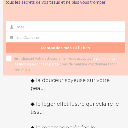
tous les secrets de vos tissus et ne plus vous tromper :
◆ la légèreté,
◆ la douce transparence des tons
Rose
first
clairs et pastels sous le soleil du
name
rose@abc.com
Your
soir,
email
Demander mes 10 fiches
◆ la fluidité
magique alliée à une
En indiquant votre adresse email vous acceptez l
a politique de
belle tenue en forme,
gestion des données perso
( pas de panique vos données sont
sécur'
)
◆ la douceur soyeuse sur votre
peau,
◆ le léger effet lustré qui éclaire le
tissu,
◆ le repassage très facile.