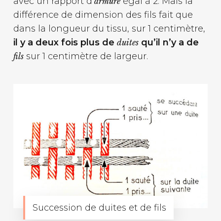
avec un rapport d’
égal à 2. Mais la
armure
différence de dimension des fils fait que
dans la longueur du tissu, sur 1 centimètre,
il y a deux fois plus de
qu’il n’y a de
duites
sur 1 centimètre de largeur.
fils
Succession de duites et de fils