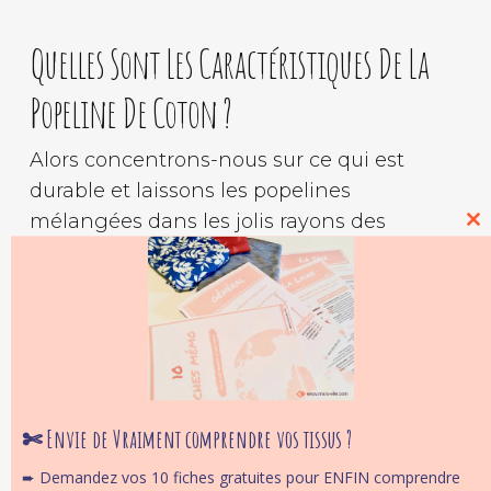
Quelles Sont Les Caractéristiques De La
Popeline De Coton ?
Alors concentrons-nous sur ce qui est
durable et laissons les popelines
mélangées dans les jolis rayons des
Cl
magasins. Le coton c’est très suffisant,
thi
mo
c’est même très bien si en plus il est Bio,
tissé et imprimé localement, comme
celui des collections de Mars-elle.com
;-).
La popeline imprimé coton bio
de Mars-
elle.com, comme toutes les popelines en
✄ Envie de Vraiment comprendre vos tissus ?
coton, se reconnaît à :
➨ Demandez vos 10 fiches gratuites pour ENFIN comprendre