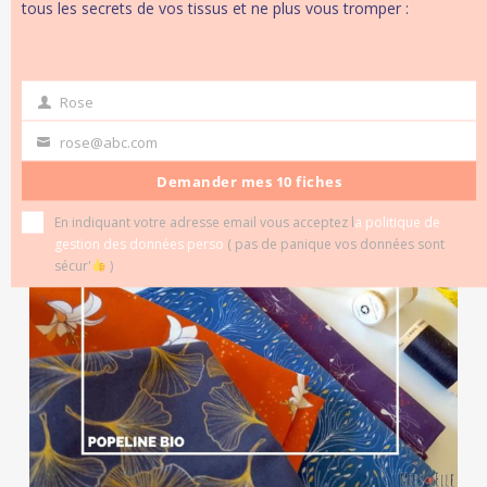
tous les secrets de vos tissus et ne plus vous tromper :
blocage,
et je suis d’autant plus heureuse
que ça soit avec ces magnifiques feuilles
de Ginkgo.
Rose
first
name
rose@abc.com
Your
email
Demander mes 10 fiches
En indiquant votre adresse email vous acceptez l
a politique de
gestion des données perso
( pas de panique vos données sont
sécur'
)