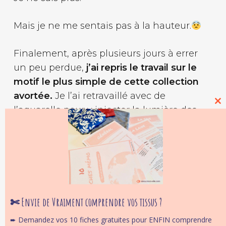
Mais je ne me sentais pas à la hauteur.
Finalement, après plusieurs jours à errer
un peu perdue,
j’ai repris le travail sur le
motif le plus simple de cette collection
avortée.
Je l’ai retravaillé avec de
Cl
l’aquarelle pour y injecter la lumière des
thi
mo
feuilles d’automne.
Ce travail était très instinctif. Et j’ai su que
ça serai
le seul nouveau motif de
l’automne.
✄ Envie de Vraiment comprendre vos tissus ?
Je me suis réconciliée avec la création de
➨ Demandez vos 10 fiches gratuites pour ENFIN comprendre
motif.
J’ai pu passer au-dessus de mon