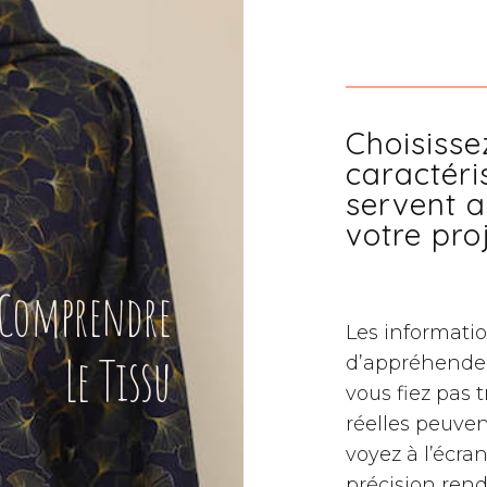
Choisisse
caractéri
servent a
votre pro
Comprendre
Les informati
Le Tissu
d’appréhender 
vous fiez pas 
réelles peuven
voyez à l’écra
précision ren