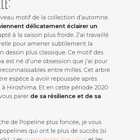
le:
uveau motif de la collection d’automne.
viennent délicatement éclairer un
pté à la saison plus froide. J’ai travaillé
arelle pour amener subtilement la
un dessin plus classique. Ce motif des
ba est né d’une obsession que j’ai pour
s reconnaissables entre milles. Cet arbre
ère espèce à avoir repoussée après
 à Hiroshima. Et en cette période 2020
 vous parer
de sa résilience et de sa
rche de Popeline plus foncée, je vous
pelines qui ont le plus de succès (si
ck) : Les
marguerites bleu nuit
et les