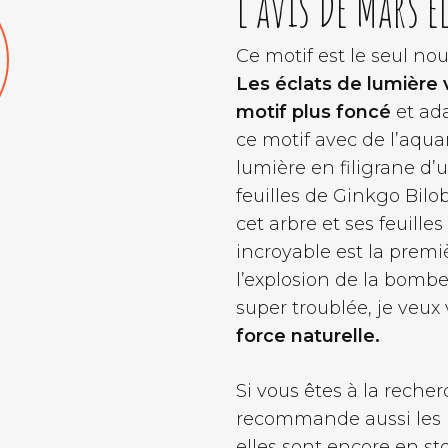
L’avis De Mars’el
Ce motif est le seul no
Les éclats de lumière 
motif plus foncé
et ada
ce motif avec de l’aqu
lumière en filigrane d’
feuilles de Ginkgo Bilo
cet arbre et ses feuille
incroyable est la premi
l’explosion de la bombe
super troublée, je veux
force naturelle.
Si vous êtes à la reche
recommande aussi les po
elles sont encore en sto