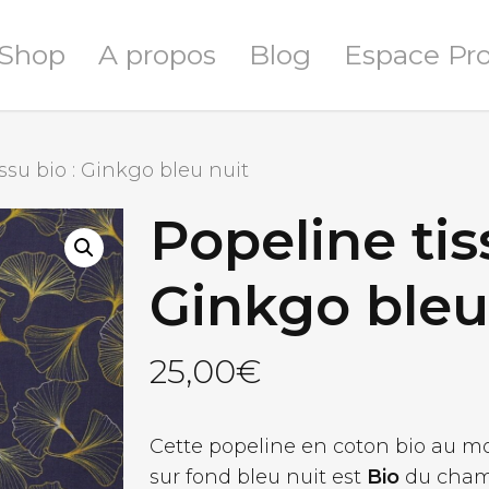
Shop
A propos
Blog
Espace Pr
ssu bio : Ginkgo bleu nuit
Popeline tis
Ginkgo bleu
25,00
€
Cette popeline en coton bio au mot
sur fond bleu nuit est
Bio
du champ