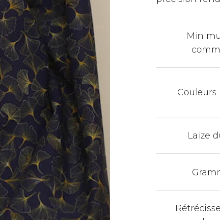
Minim
comm
Couleurs
Laize d
Gram
Rétréciss