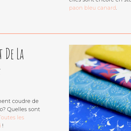
paon bleu canard
.
t De La
:
ment coudre de
o? Quelles sont
Toutes les
i
!