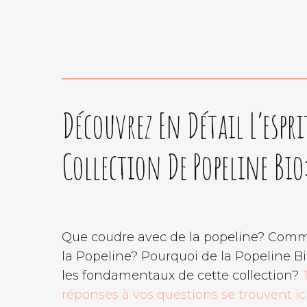
Découvrez En Détail L’espri
Collection De Popeline Bio
Que coudre avec de la popeline? Com
la Popeline? Pourquoi de la Popeline Bi
les fondamentaux de cette collection?
réponses à vos questions se trouvent ic