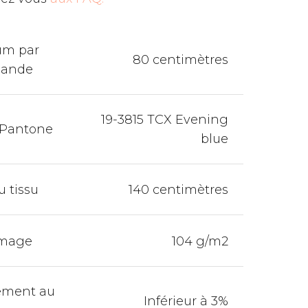
um par
80 centimètres
ande
19-3815 TCX Evening
 Pantone
blue
u tissu
140 centimètres
mage
104 g/m2
ement au
Inférieur à 3%