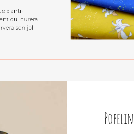
e « anti-
ent qui durera
rvera son joli
Popelin