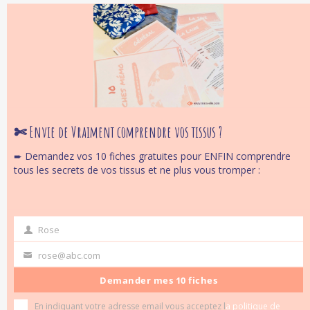
Cl
thi
Je reviens tout bientôt plus en détail pour
mo
vous expliquer VRAIMENT
en quoi
consiste le Jersey Interlock, quelles sont
ses caractéristiques et comment en tirer le
meilleur parti.
✄ Envie de Vraiment comprendre vos tissus ?
➨ Demandez vos 10 fiches gratuites pour ENFIN comprendre
tous les secrets de vos tissus et ne plus vous tromper :
Rose
first
name
rose@abc.com
Your
email
Demander mes 10 fiches
En indiquant votre adresse email vous acceptez l
a politique de