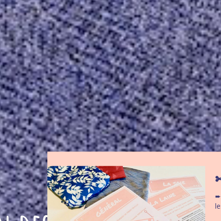
✄
➨
l