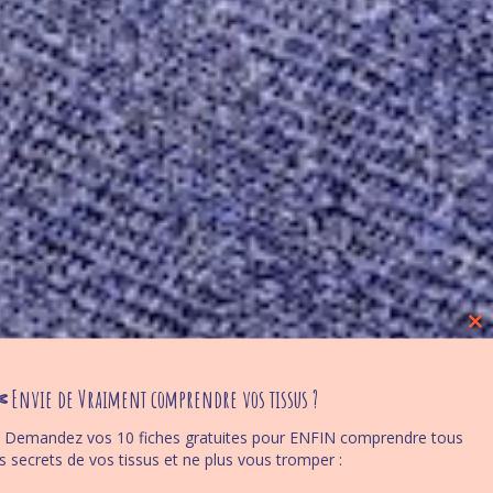
Cl
thi
mo
 Envie de Vraiment comprendre vos tissus ?
 Demandez vos 10 fiches gratuites pour ENFIN comprendre tous
es secrets de vos tissus et ne plus vous tromper :