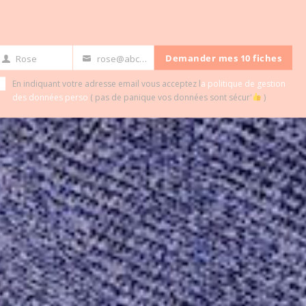
ds classiques
Demander mes 10 fiches
Rose
rose@abc.com
rst
Your
ame
email
En indiquant votre adresse email vous acceptez l
a politique de gestion
des données perso
( pas de panique vos données sont sécur'
)