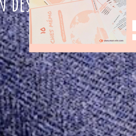
n des tissus bio gran
fi
Mars'elle
n
octobre 8, 2020