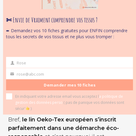
L’arrachage des plante de Lin et le
début du rouissage.
✄ Envie de Vraiment comprendre vos tissus ?
➨ Demandez vos 10 fiches gratuites pour ENFIN comprendre
Par contre le produit fini est testé selon
le
tous les secrets de vos tissus et ne plus vous tromper :
protocole d’essai Oeko-Tex STANDARD
100
, qui permet de vérifier la présence
éventuelle de résidus de produits
Rose
first
chimiques. Le lin certifié Oeko-Tex a passé
name
rose@abc.com
Your
ces tests de manière satisfaisante et il ne
email
Demander mes 10 fiches
contient aucune trace résiduelle de
produits chimiques (
pour mieux
En indiquant votre adresse email vous acceptez l
a politique de
comprendre les certifications textiles
).
gestion des données perso
( pas de panique vos données sont
sécur'
)
Bref,
le lin Oeko-Tex européen s’inscrit
parfaitement dans une démarche éco-