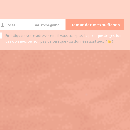
 vêtements !
Demander mes 10 fiches
Rose
rose@abc.com
rst
Your
ame
email
En indiquant votre adresse email vous acceptez l
a politique de gestion
des données perso
( pas de panique vos données sont sécur'
)