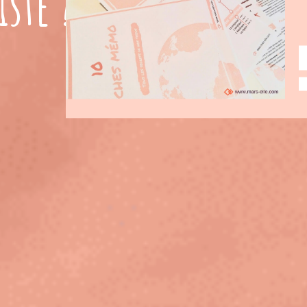
iste ? Dis-le avec tes
fi
Mars'elle
n
septembre 24, 2018