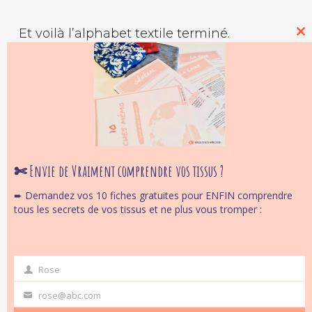
Et voilà l’alphabet textile terminé.
Cl
thi
mo
Et voici toutes les étapes de ce tuto couture
en vidéo.
✄ Envie de Vraiment comprendre vos tissus ?
➨ Demandez vos 10 fiches gratuites pour ENFIN comprendre
tous les secrets de vos tissus et ne plus vous tromper :
Rose
first
name
Idée D’amélioration
rose@abc.com
Your