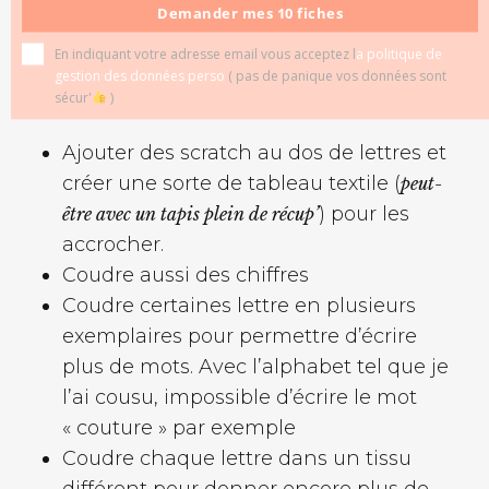
email
Demander mes 10 fiches
Évidemment, après coup, j’ai pensé
à
En indiquant votre adresse email vous acceptez l
a politique de
plusieurs idées d’amélioration
de ce petit
gestion des données perso
( pas de panique vos données sont
alphabet textile.
sécur'
)
Ajouter des scratch au dos de lettres et
créer une sorte de tableau textile (
peut-
) pour les
être avec un tapis plein de récup’
accrocher.
Coudre aussi des chiffres
Coudre certaines lettre en plusieurs
exemplaires pour permettre d’écrire
plus de mots. Avec l’alphabet tel que je
l’ai cousu, impossible d’écrire le mot
« couture » par exemple
Coudre chaque lettre dans un tissu
différent pour donner encore plus de