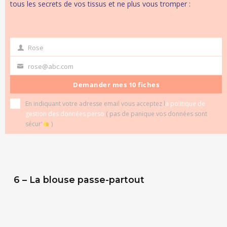
tous les secrets de vos tissus et ne plus vous tromper :
Rose
first
name
rose@abc.com
Your
email
Demander mes 10 fiches
En indiquant votre adresse email vous acceptez l
a politique de
gestion des données perso
( pas de panique vos données sont
sécur'
)
6 – La blouse passe-partout