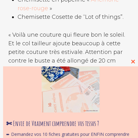
rose-rouge
»
Chemisette Cosette de “Lot of things”.
« Voilà une couture qui fleure bon le soleil.
Et le col tailleur ajoute beaucoup à cette
petite couture très estivale. Attention par
contre le buste a été allongé de 20 cm
Cl
pour pouvoir porter cette chemisette avec
thi
mo
tout type de jupes et de pantalons. »
✄ Envie de Vraiment comprendre vos tissus ?
➨ Demandez vos 10 fiches gratuites pour ENFIN comprendre