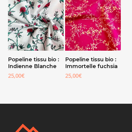
Ajouter Au
Ajouter Au
Popeline tissu bio :
Popeline tissu bio :
Panier
Panier
Indienne Blanche
Immortelle fuchsia
25,00
€
25,00
€