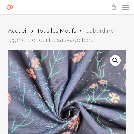
Skip
Men
to
main
content
Accueil
Tous les Motifs
Gabardine
légère bio : oeillet sauvage bleu