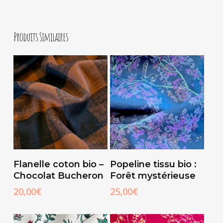
Produits Similaires
Ajouter Au
Ajouter Au
Flanelle coton bio –
Popeline tissu bio :
Panier
Panier
Chocolat Bucheron
Forêt mystérieuse
20,00
€
25,00
€