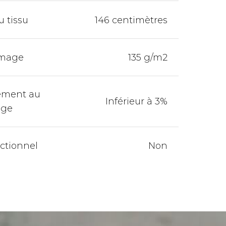
u tissu
146 centimètres
mage
135 g/m2
ement au
Inférieur à 3%
age
ectionnel
Non