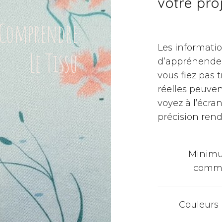
votre pro
Comprendre
Les informati
Le Tissu
d’appréhender
vous fiez pas 
réelles peuven
voyez à l’écra
précision ren
Minim
comm
Couleurs