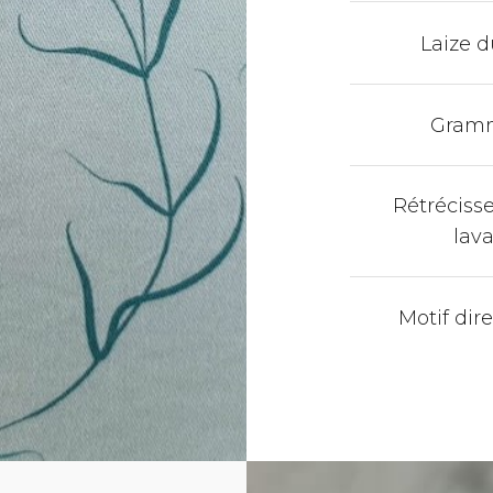
Laize d
Gram
Rétréciss
lav
Motif dir