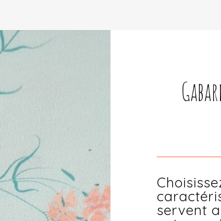
Gabard
Choisisse
caractéri
servent a