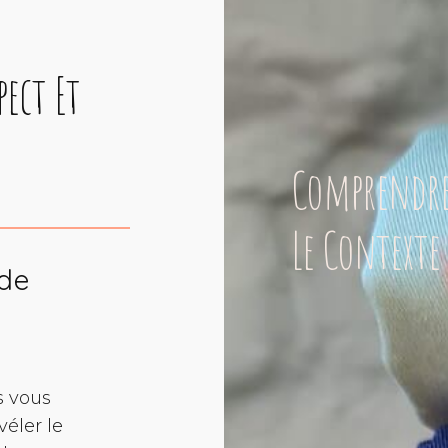
pect Et
Comprendr
Le Contexte
 de
s vous
véler le