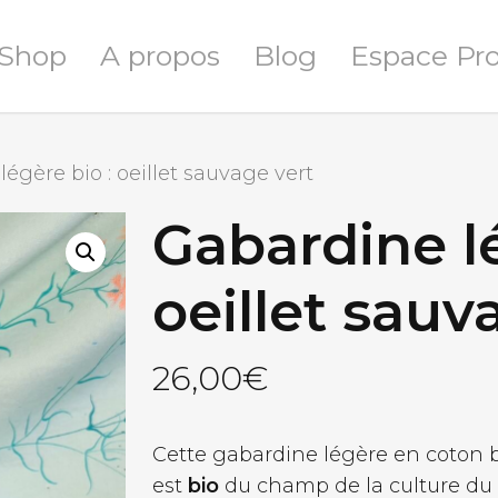
Shop
A propos
Blog
Espace Pr
égère bio : oeillet sauvage vert
Gabardine lé
oeillet sauv
26,00
€
Cette gabardine légère en coton bio
est
bio
du champ de la culture du 