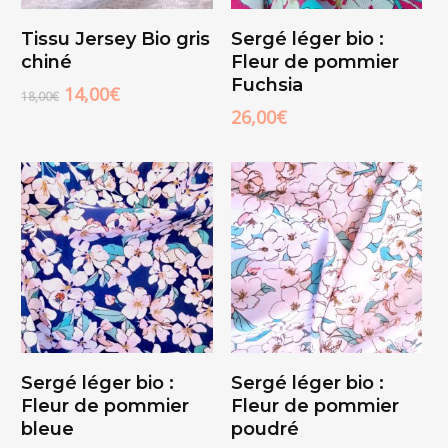
Ajouter Au
Ajouter Au
Tissu Jersey Bio gris
Sergé léger bio :
Panier
Panier
chiné
Fleur de pommier
Fuchsia
Le
Le
14,00
€
18,00
€
prix
prix
26,00
€
initial
actuel
était :
est :
18,00€.
14,00€.
Ajouter Au
Ajouter Au
Sergé léger bio :
Sergé léger bio :
Panier
Panier
Fleur de pommier
Fleur de pommier
bleue
poudré