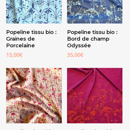
Ajouter Au
Ajouter Au
Popeline tissu bio :
Popeline tissu bio :
Panier
Panier
Graines de
Bord de champ
Porcelaine
Odyssée
15,00
€
35,00
€
Ajouter Au
Ajouter Au