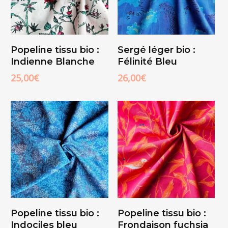
Ajouter Au
Ajouter Au
Popeline tissu bio :
Sergé léger bio :
Panier
Panier
Indienne Blanche
Félinité Bleu
25,00
€
26,00
€
Ajouter Au
Ajouter Au
Popeline tissu bio :
Popeline tissu bio :
Panier
Panier
Indociles bleu
Frondaison fuchsia