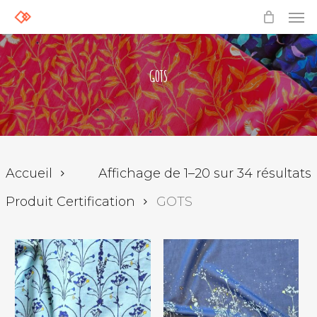
Skip
Men
to
main
content
GOTS
T
Accueil
Affichage de 1–20 sur 34 résultats
Produit Certification
GOTS