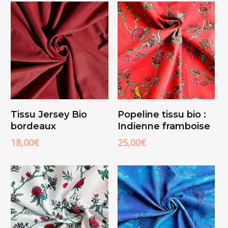
Ajouter Au
Ajouter Au
Tissu Jersey Bio
Popeline tissu bio :
Panier
Panier
bordeaux
Indienne framboise
18,00
€
25,00
€