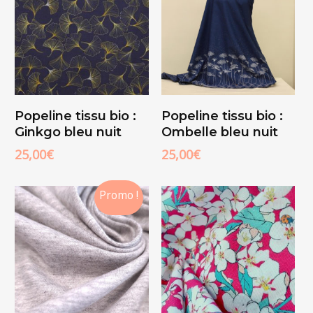
Ajouter Au
Ajouter Au
Popeline tissu bio :
Popeline tissu bio :
Panier
Panier
Ginkgo bleu nuit
Ombelle bleu nuit
25,00
€
25,00
€
Promo !