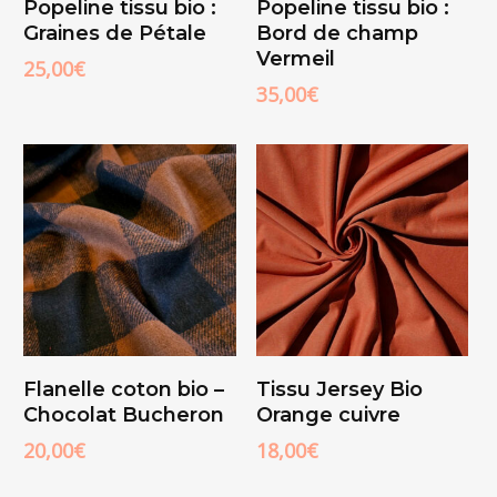
Popeline tissu bio :
Popeline tissu bio :
Panier
Panier
Graines de Pétale
Bord de champ
Vermeil
25,00
€
35,00
€
Ajouter Au
Ajouter Au
Flanelle coton bio –
Tissu Jersey Bio
Panier
Panier
Chocolat Bucheron
Orange cuivre
20,00
€
18,00
€