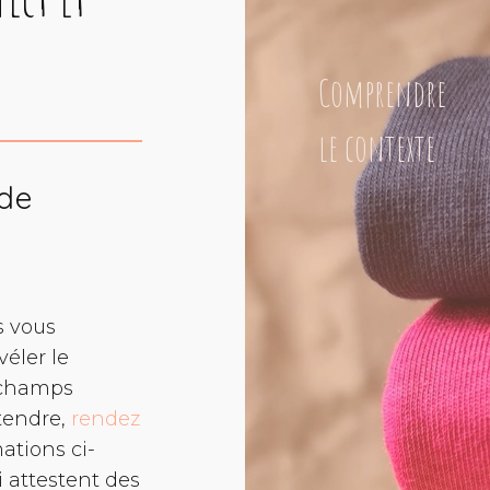
Comprendre
le contexte
 de
s vous
véler le
s champs
ntendre,
rendez
mations ci-
 attestent des