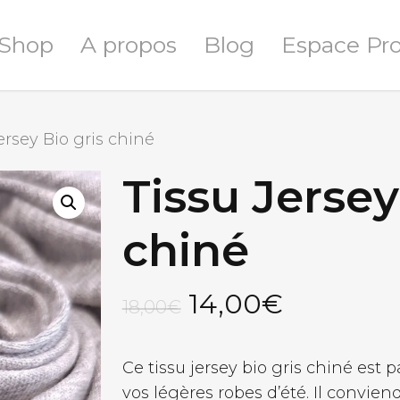
Shop
A propos
Blog
Espace Pr
ersey Bio gris chiné
Tissu Jersey
chiné
Le
Le
14,00
€
18,00
€
prix
prix
initial
actuel
Ce tissu jersey bio gris chiné est p
était :
est :
vos légères robes d’été. Il convien