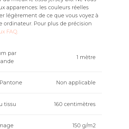
aux apparences: les couleurs réelles
rer légèrement de ce que vous voyez à
re ordinateur. Pour plus de précision
ux FAQ.
um par
1 mètre
ande
 Pantone
Non applicable
u tissu
160 centimètres
mage
150 g/m2