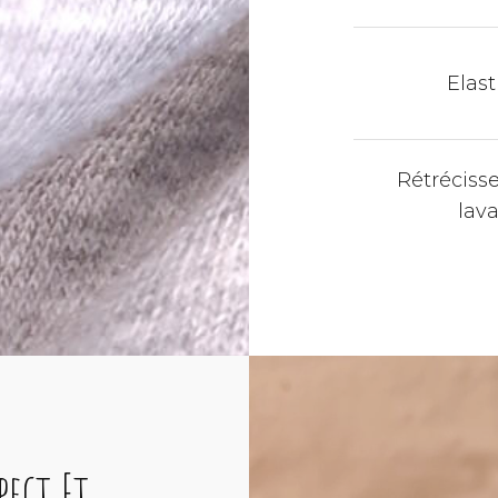
Elast
Rétréciss
lav
pect Et