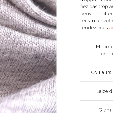
le Tissu
fiez pas trop 
peuvent diffé
l’écran de vot
rendez vous
a
Minim
comm
Couleurs
Laize d
Gram