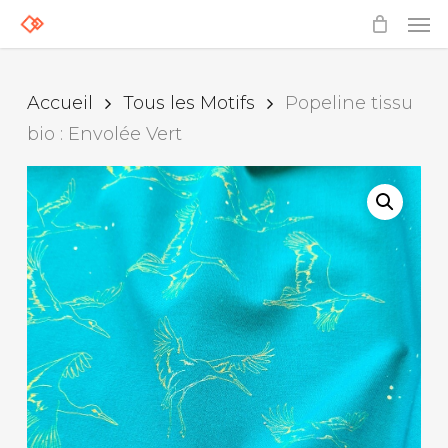
Skip
Men
to
main
content
Accueil
Tous les Motifs
Popeline tissu
bio : Envolée Vert