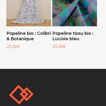
Ajouter Au
Ajouter Au
Popeline bio : Colibri
Popeline tissu bio :
Panier
Panier
& Botanique
Luciole bleu
25,00
€
25,00
€