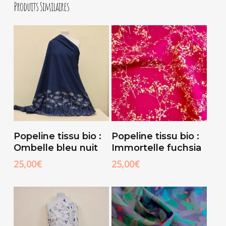
Produits Similaires
Ajouter Au
Ajouter Au
Popeline tissu bio :
Popeline tissu bio :
Panier
Panier
Ombelle bleu nuit
Immortelle fuchsia
25,00
€
25,00
€