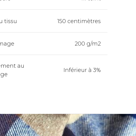
u tissu
150 centimètres
mage
200 g/m2
ement au
Inférieur à 3%
age