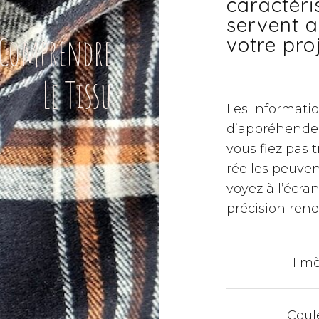
caractéri
servent a
Comprendre
votre pro
Le Tissu
Les informati
d’appréhender 
vous fiez pas 
réelles peuven
voyez à l’écra
précision ren
1 mè
Coul