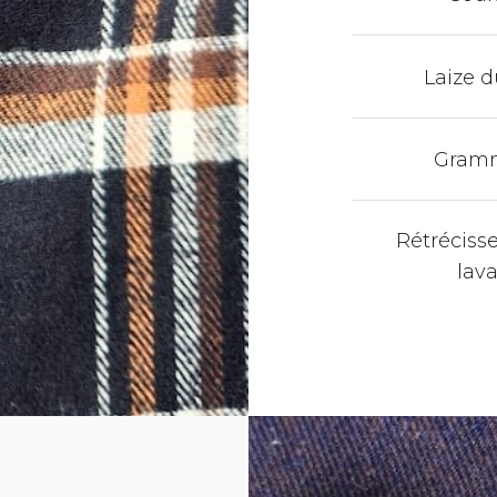
Laize d
Gram
Rétréciss
lav