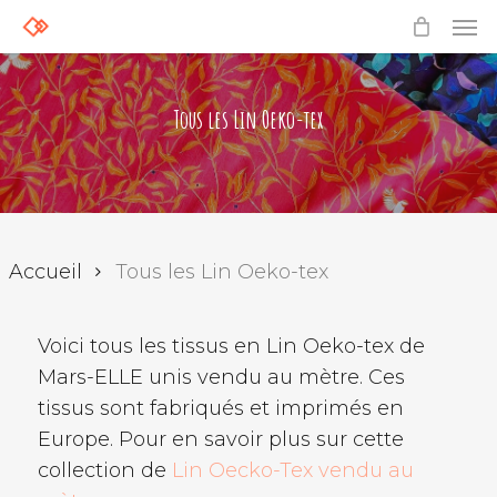
Skip
Men
to
main
content
Tous les Lin Oeko-tex
Accueil
Tous les Lin Oeko-tex
Voici tous les tissus en Lin Oeko-tex de
Mars-ELLE unis vendu au mètre. Ces
tissus sont fabriqués et imprimés en
Europe. Pour en savoir plus sur cette
collection de
Lin Oecko-Tex vendu au