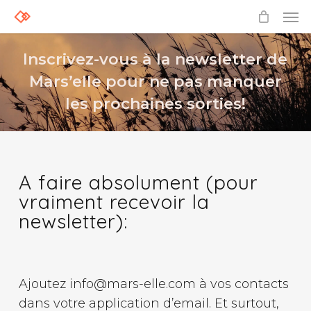
Skip
Men
to
main
Inscrivez-vous à la newsletter de
content
Mars’elle pour ne pas manquer
les prochaines sorties!
A faire absolument (pour
vraiment recevoir la
newsletter):
Ajoutez info@mars-elle.com à vos contacts
dans votre application d’email. Et surtout,