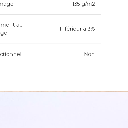
mage
135 g/m2
ement au
Inférieur à 3%
age
ectionnel
Non