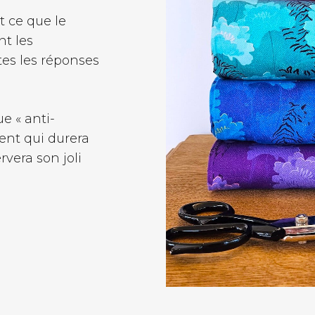
t ce que le
nt les
tes les réponses
e « anti-
ent qui durera
rvera son joli