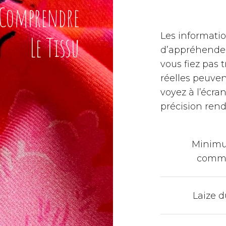
Comprendre
Les informati
Le Tissu
d’appréhender 
vous fiez pas 
réelles peuven
voyez à l’écra
précision ren
Minim
comm
Laize d