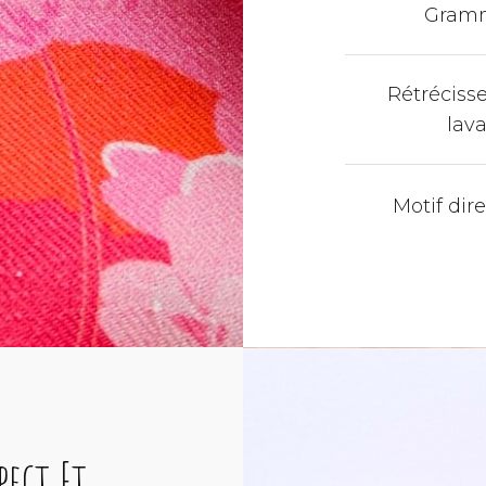
Gram
Rétréciss
lav
Motif dir
pect Et