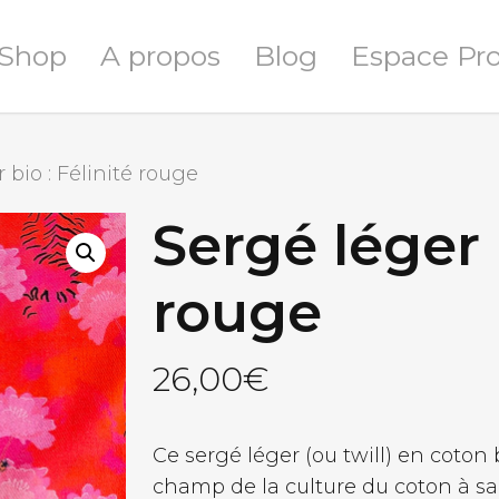
Shop
A propos
Blog
Espace Pr
 bio : Félinité rouge
Sergé léger b
rouge
26,00
€
Ce sergé léger (ou twill) en coton 
champ de la culture du coton à sa